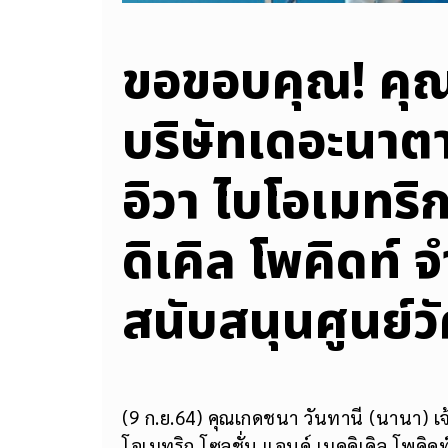
ขอขอบคุณ! คุ
บริษัทเดอะนาตา
อิวา ไบโอเมทริก
ดิเคิล โพคิดท์
สนับสนุนศูนย์ว
(9 ก.ย.64) คุณเกดชนา วันทานี (นานา) เ
โอเมทริก โซลูชั่น แอนด์ เมดดิเคิล โพคิด