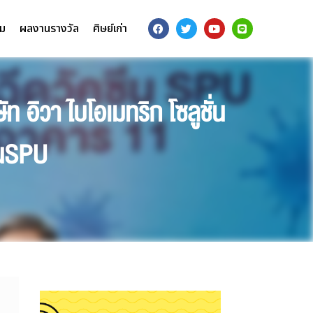
รม
ผลงานรางวัล
ศิษย์เก่า
อิวา ไบโอเมทริก โซลูชั่น
ซีนSPU