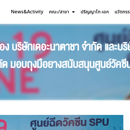
News&Activity
คณะ/สาขา
ปริญญาโท-เอก
นวัตกร
 บริษัทเดอะนาตาชา จำกัด และบริษัท 
ำกัด มอบถุงมือยางสนับสนุนศูนย์วัค