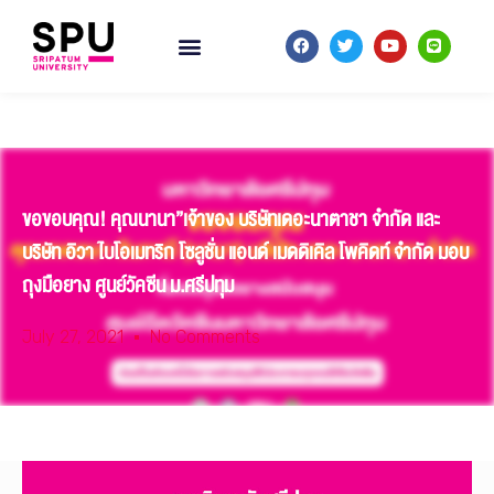
ขอขอบคุณ! คุณนานา”เจ้าของ บริษัทเดอะนาตาชา จำกัด และ
บริษัท อิวา ไบโอเมทริก โซลูชั่น แอนด์ เมดดิเคิล โพคิดท์ จำกัด มอบ
ถุงมือยาง ศูนย์วัคซีน ม.ศรีปทุม
July 27, 2021
No Comments