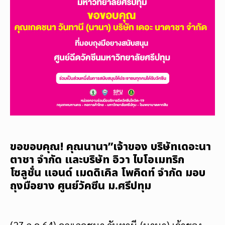
ขอขอบคุณ! คุณนานา”เจ้าของ บริษัทเดอะนา
ตาชา จำกัด และบริษัท อิวา ไบโอเมทริก
โซลูชั่น แอนด์ เมดดิเคิล โพคิดท์ จำกัด มอบ
ถุงมือยาง ศูนย์วัคซีน ม.ศรีปทุม
(27 ก.ค.64) คุณเกดชนา วันทานี (นานา) เจ้าของ