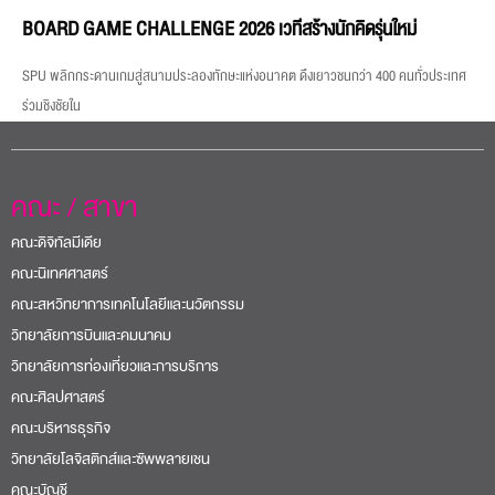
BOARD GAME CHALLENGE 2026 เวทีสร้างนักคิดรุ่นใหม่
SPU พลิกกระดานเกมสู่สนามประลองทักษะแห่งอนาคต ดึงเยาวชนกว่า 400 คนทั่วประเทศ
ร่วมชิงชัยใน
คณะ / สาขา
คณะดิจิทัลมีเดีย
คณะนิเทศศาสตร์
คณะสหวิทยาการเทคโนโลยีและนวัตกรรม
วิทยาลัยการบินและคมนาคม
วิทยาลัยการท่องเที่ยวและการบริการ
คณะศิลปศาสตร์
คณะบริหารธุรกิจ
วิทยาลัยโลจิสติกส์และซัพพลายเชน
คณะบัญชี