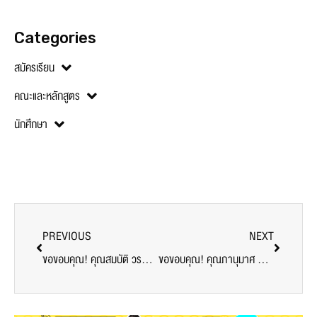
Categories
สมัครเรียน
คณะและหลักสูตร
นักศึกษา
PREVIOUS
NEXT
ขอขอบคุณ! คุณสมบัติ วรสินวัฒนา ผู้อำนวยการเขตบางเขน มอบมังคุด ส่งกำลังใจบุคลากรทางการแพทย์ อาสาสมัคร ศูนย์ฉีดวัคซีนมหาวิทยาลัยศรีปทุม
ขอขอบคุณ! คุณภานุมาศ สามัคคี มอบอาหารว่าง สนับสนุนบุคลากรทางการแพทย์ อาสาสมัคร ศูนย์ฉีดวัคซีน ม.ศรีปทุม