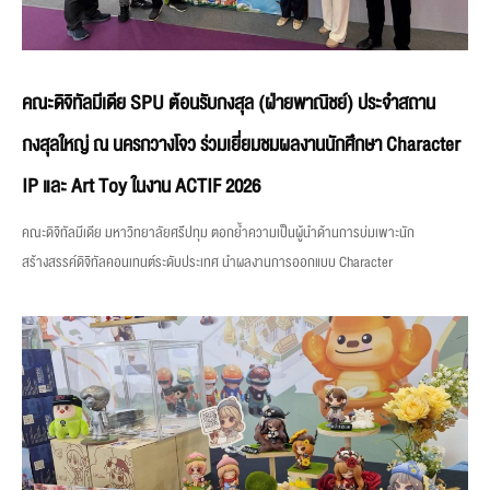
คณะดิจิทัลมีเดีย SPU ต้อนรับกงสุล (ฝ่ายพาณิชย์) ประจำสถาน
กงสุลใหญ่ ณ นครกวางโจว ร่วมเยี่ยมชมผลงานนักศึกษา Character
IP และ Art Toy ในงาน ACTIF 2026
คณะดิจิทัลมีเดีย มหาวิทยาลัยศรีปทุม ตอกย้ำความเป็นผู้นำด้านการบ่มเพาะนัก
สร้างสรรค์ดิจิทัลคอนเทนต์ระดับประเทศ นำผลงานการออกแบบ Character