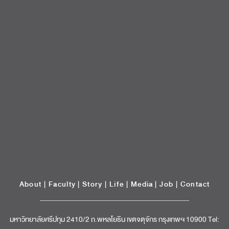
About
|
Faculty
|
Story
| Life |
Media
|
Job
|
Contact
มหาวิทยาลัยศรีปทุม 2410/2 ถ.พหลโยธิน เขตจตุจักร กรุงเทพฯ 10900 Tel:
(662) 558-6888 Fax: (662) 561 1721