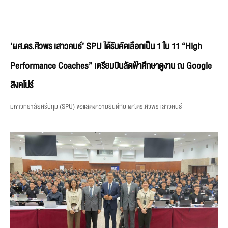
‘ผศ.ดร.ศิวพร เสาวคนธ์’ SPU ได้รับคัดเลือกเป็น 1 ใน 11 “High
Performance Coaches” เตรียมบินลัดฟ้าศึกษาดูงาน ณ Google
สิงคโปร์
มหาวิทยาลัยศรีปทุม (SPU) ขอแสดงความยินดีกับ ผศ.ดร.ศิวพร เสาวคนธ์