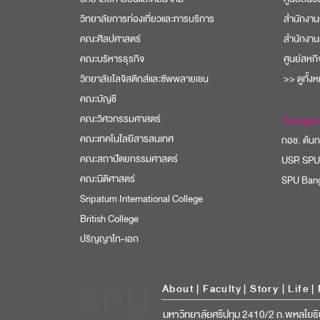
วิทยาลัยการท่องเที่ยวและการบริการ
สำนักงาน
คณะศิลปศาสตร์
สำนักงาน
คณะบริหารธุรกิจ
ศูนย์สหก
วิทยาลัยโลจิสติกส์และซัพพลายเชน
>> ดูทั้ง
คณะบัญชี
คณะวิศวกรรมศาสตร์
โครงก
คณะเทคโนโลยีสารสนเทศ
กอช. ต้นกล
คณะสถาปัตยกรรมศาสตร์
USR SPU
คณะนิติศาสตร์
SPU Bang
Sripatum International College
British College
ปริญญาโท-เอก
About
|
Faculty
|
Story
| Life |
มหาวิทยาลัยศรีปทุม 2410/2 ถ.พหลโยธิ