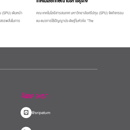
เทคโนโลยีทักษิณาบริหารธุรกิจ
 (SPU) เดินหน้า
คณะเทคโนโลยีสารสนเทศ มหาวิทยาลัยศรีปทุม (SPU) จัดกิจกรรม
งสรรพสิ่งในการ
แนะแนวการใช้ปัญญาประดิษฐ์ในหัวข้อ “The
ติดต่อเรา
@sripatum