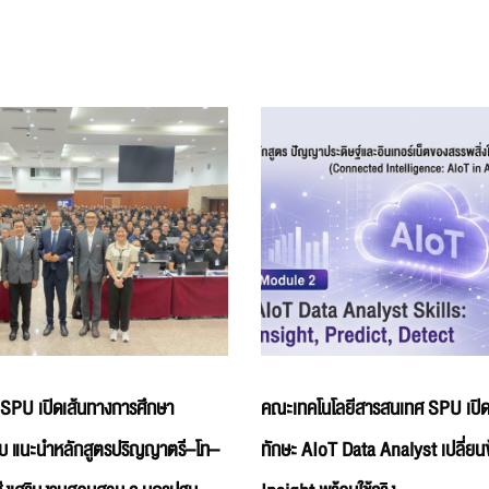
 SPU เปิดเส้นทางการศึกษา
คณะเทคโนโลยีสารสนเทศ SPU เปิด
บ แนะนำหลักสูตรปริญญาตรี–โท–
ทักษะ AIoT Data Analyst เปลี่ยนข