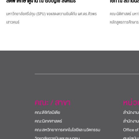
ลัดฟ้าศึกษาดูงาน ณ Google สิงคโปร์
เอก ณ สถาบันส
มหาวิทยาลัยศรีปทุม (SPU) ขอแสดงความยินดีกับ ผศ.ดร.ศิวพร
คณะนิติศาสตร์ มหาว
เสาวคนธ์
หลักสูตรการศึกษา
คณะ / สาขา
หน่
คณะดิจิทัลมีเดีย
สำนักงาน
คณะนิเทศศาสตร์
สำนักงาน
คณะสหวิทยาการเทคโนโลยีและนวัตกรรม
Office of
วิทยาลัยการบินและคมนาคม
ศูนย์สนั