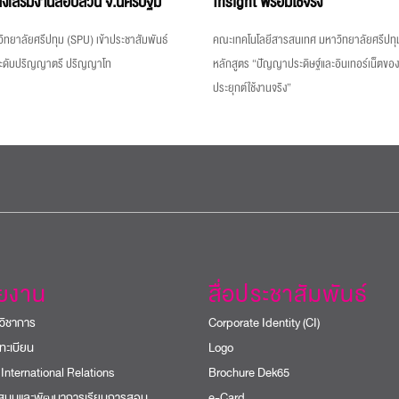
่งเสริมงานสอบสวน จ.นครปฐม
Insight พร้อมใช้จริง
ิทยาลัยศรีปทุม (SPU) เข้าประชาสัมพันธ์
คณะเทคโนโลยีสารสนเทศ มหาวิทยาลัยศรีปทุม
ระดับปริญญาตรี ปริญญาโท
หลักสูตร “ปัญญาประดิษฐ์และอินเทอร์เน็ตขอ
ประยุกต์ใช้งานจริง”
วยงาน
สื่อประชาสัมพันธ์
วิชาการ
Corporate Identity (CI)
ทะเบียน
Logo
 International Relations
Brochure Dek65
บสนุนและพัฒนาการเรียนการสอน
e-Card