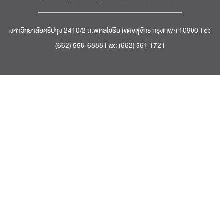
มหาวิทยาลัยศรีปทุม 2410/2 ถ.พหลโยธิน เขตจตุจักร กรุงเทพฯ 10900 Tel:
(662) 558-6888 Fax: (662) 561 1721