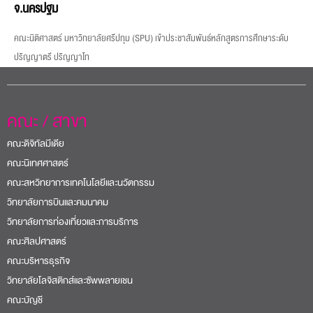
จ.นครปฐม
คณะนิติศาสตร์ มหาวิทยาลัยศรีปทุม (SPU) เข้าประชาสัมพันธ์หลักสูตรการศึกษาระดับ
ปริญญาตรี ปริญญาโท
คณะ / สาขา
คณะดิจิทัลมีเดีย
คณะนิเทศศาสตร์
คณะสหวิทยาการเทคโนโลยีและนวัตกรรม
วิทยาลัยการบินและคมนาคม
วิทยาลัยการท่องเที่ยวและการบริการ
คณะศิลปศาสตร์
คณะบริหารธุรกิจ
วิทยาลัยโลจิสติกส์และซัพพลายเชน
คณะบัญชี