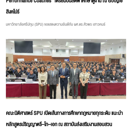
Performance Coaches” เตรียมบินลัดฟ้าศึกษาดูงาน ณ Google
สิงคโปร์
มหาวิทยาลัยศรีปทุม (SPU) ขอแสดงความยินดีกับ ผศ.ดร.ศิวพร เสาวคนธ์
คณะนิติศาสตร์ SPU เปิดเส้นทางการศึกษากฎหมายทุกระดับ แนะนำ
หลักสูตรปริญญาตรี–โท–เอก ณ สถาบันส่งเสริมงานสอบสวน