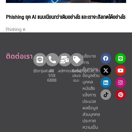
Phishing ยุค AI แนบเนียนกว่าเดิมอย่างไร และเราจะสังเกตได้อย่างไร
Phishing ค
ติดต่อเรา
นโยบาย
การ
คุ้มครอง
@sripatum
02
admissions@spu.ac.th
รับข้อ
ข้อมูลส่วน
558
เสนอ
6888
แนะ​
บุคคล
หนังสือ
แจ้งการ
ประมวล
ผลข้อมูล
ส่วนบุคคล
ประกาศ
ความเป็น