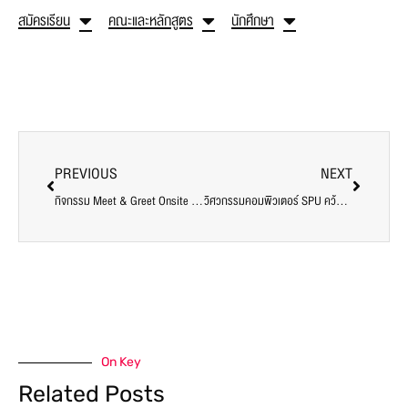
สมัครเรียน
คณะและหลักสูตร
นักศึกษา
PREVIOUS
NEXT
กิจกรรม Meet & Greet Onsite ต้อนรับ Freshy SIT 69
วิศวกรรมคอมพิวเตอร์ SPU คว้ารางวัลบทความดีเด่นจากเวทีวิชาการ EENET2026
On Key
Related Posts