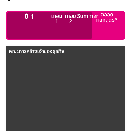
ตลอด
ตลอด
ปี 1
ปี 1
เทอม
เทอม
เทอม
เทอม
Summer
Summer
หลักสูตร*
หลักสูตร*
1
1
2
2
คณะการสร้างเจ้าของธุรกิจ
วิทยาลัยโลจิสติกส์และซัพพลายเชน