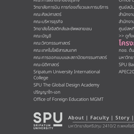
คณะการสร้างเจ้าของธุรกิจ
Office 
วิทยาลัยการบิน การท่องเที่ยวและการบริการ
ศูนย์สน
คณะศิลปศาสตร์
สำนักงา
คณะบริหารธุรกิจ
สำนักงา
วิทยาลัยโลจิสติกส์และซัพพลายเชน
ศูนย์สห
คณะบัญชี
>> ดูทั้
โครง
คณะวิศวกรรมศาสตร์
คณะเทคโนโลยีสารสนเทศ
กอช. ต้
คณะการออกแบบและสถาปัตยกรรมศาสตร์
มหาวิทย
คณะนิติศาสตร์
SPU Ba
Sripatum University International
APEC2
College
SPU The Global Design Academy
ปริญญาโท-เอก
Office of Foreign Education MGMT
About
|
Faculty
|
Story
|
มหาวิทยาลัยศรีปทุม 2410/2 ถ.พหลโยธ