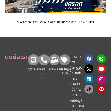
“น้องแครอท” สาวหวานกับสไตล์การเรียนวิศวกรรมระบบราง ที่ SPU
ติดต่อเรา
นโยบาย
การ
คุ้มครอง
@sripatum
02
admissions@spu.ac.th
รับข้อ
ข้อมูลส่วน
558
เสนอ
6888
แนะ​
บุคคล
หนังสือ
แจ้งการ
ประมวล
ผลข้อมูล
ส่วนบุคคล