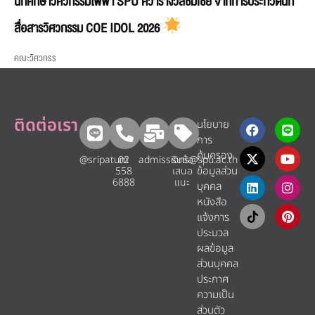
นักศึกษาวิศวกรรมไฟฟ้า SPU คว้ารางวัลชมเชย จากการประกวดนัก
สื่อสารวิศวกรรม COE IDOL 2026
คณะวิศวกรร
ติดต่อเรา
นโยบาย
การ
คุ้มครอง
@sripatum
02
admissions@spu.ac.th
รับข้อ
ข้อมูลส่วน
558
เสนอ
6888
แนะ​
บุคคล
หนังสือ
แจ้งการ
ประมวล
ผลข้อมูล
ส่วนบุคคล
ประกาศ
ความเป็น
ส่วนตัว