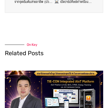
จากจุดเริ่มต้นสายอาชีพ (ปวส.) สู่ Mechanical & Design Engineer ในบริษัทร่วมทุนข้ามชาติระดับโลก: เมื่อการเรียนและธุรกิจครอบครัวเดินหน้าไปพร้อมกันได้ที่ “วิศวกรรมเครื่องกล SPU”
เปิดวาร์ปศิษย์เก่าเครื่องกล SPU! จากห้องแล็บสุดล้ำ สู่ Engineer บริษัทยักษ์ใหญ่ระดับโลก Alstom!
On Key
Related Posts