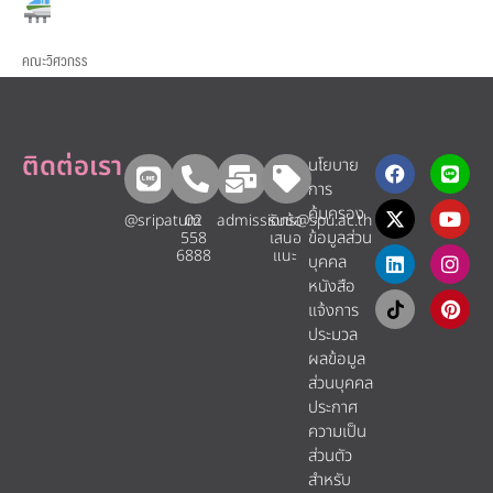
คณะวิศวกรร
ติดต่อเรา
นโยบาย
การ
คุ้มครอง
@sripatum
02
admissions@spu.ac.th
รับข้อ
ข้อมูลส่วน
558
เสนอ
6888
แนะ​
บุคคล
หนังสือ
แจ้งการ
ประมวล
ผลข้อมูล
ส่วนบุคคล
ประกาศ
ความเป็น
ส่วนตัว
สำหรับ