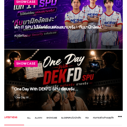
SHOWCASE
เด็ก IT SPU ไม่ได้แค่เรียนแต่ลงสนามจริง ! ‘ทีมมาฝึกงัดแงะ’...
สมาชิกทีมน...
SHOWCASE
One Day With DEKFD SPU เรียนจริง...
"One Day W...
LATEST NEWS
ALL
ALUMNI
SHOWCASE
SLIDERSPU(ไปหน้าหลัก)
คณะ
คณะการสร้างเจ้าของธุรกิจ