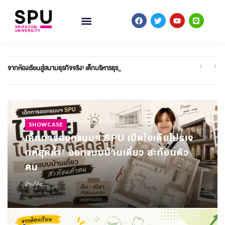
สร้างนักธุรกิจดิจิทัลรุ่นใหม่! เปลี่ยนห้องเรียน ให้กลายเป็นสนามธุรกิจจริง ปั้นยอดขาย 27 ล้านใน 78 วัน
เด็ก IT SPU ไม่ได้แค่เรียนแต่ลงสนามจริง ! ‘ทีมมาฝึกงัดแงะ’ ต่อยอดความหลงใหล สู่เวที ‘Cyber Security’ ระดับประเทศ
จากห้องเรียนสู่สนามธุรกิจจริง! เด็กบริหารธุรกิจ SPU พิชิตยอดขายกว่า 4 ล้
SHOWCASE
เด็กการออกแบบฯ SPU เปิดไอเดียโปรเจ
กต์สุดล้ำ! ออกแบบบ้านเดี่ยว สะท้อนตัว
ตน
บ้านที่ดีอ...