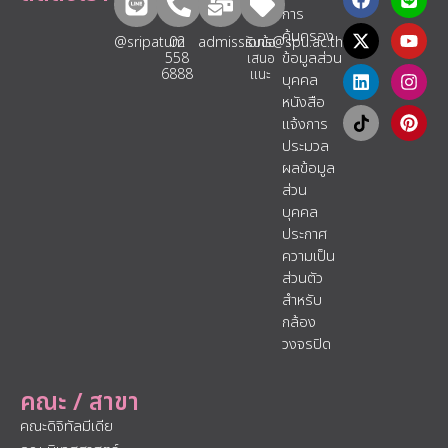
การ
คุ้มครอง
@sripatum
02
admissions@spu.ac.th
รับข้อ
ข้อมูลส่วน
558
เสนอ
6888
แนะ​
บุคคล
หนังสือ
แจ้งการ
ประมวล
ผลข้อมูล
ส่วน
บุคคล
ประกาศ
ความเป็น
ส่วนตัว
สำหรับ
กล้อง
วงจรปิด
คณะ / สาขา
คณะดิจิทัลมีเดีย