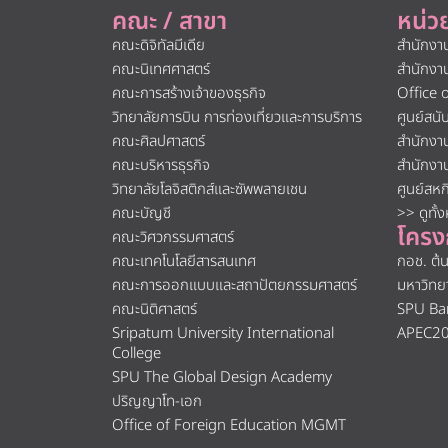
คณะ / สาขา
หน่ว
คณะดิจิทัลมีเดีย
สำนักงา
คณะนิเทศศาสตร์
สำนักงา
คณะการสร้างเจ้าของธุรกิจ
Office 
วิทยาลัยการบิน การท่องเที่ยวและการบริการ
ศูนย์สน
คณะศิลปศาสตร์
สำนักงา
คณะบริหารธุรกิจ
สำนักงา
วิทยาลัยโลจิสติกส์และซัพพลายเชน
ศูนย์สห
คณะบัญชี
>> ดูทั้
โครง
คณะวิศวกรรมศาสตร์
คณะเทคโนโลยีสารสนเทศ
กอช. ต้
คณะการออกแบบและสถาปัตยกรรมศาสตร์
มหาวิทย
คณะนิติศาสตร์
SPU Ba
Sripatum University International
APEC2
College
SPU The Global Design Academy
ปริญญาโท-เอก
Office of Foreign Education MGMT