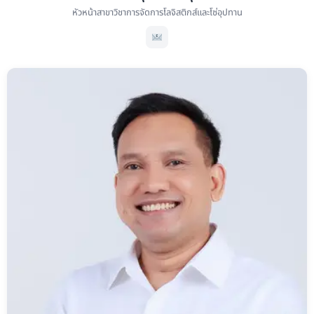
หัวหน้าสาขาวิชาการจัดการโลจิสติกส์และโซ่อุปทาน
ดร. ภานุมาส ทองสุขดี