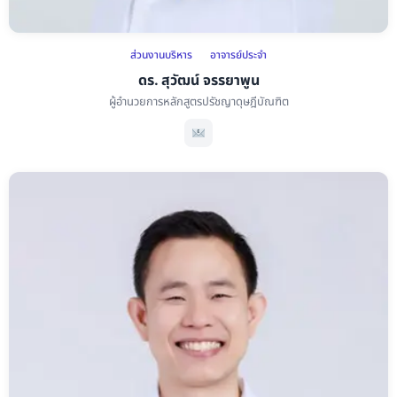
ส่วนงานบริหาร
อาจารย์ประจำ
ดร. สุวัฒน์ จรรยาพูน
ผู้อำนวยการหลักสูตรปรัชญาดุษฎีบัณฑิต
ดร. สุวัฒน์ จรรยาพูน