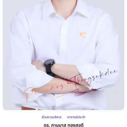
ส่วนงานบริหาร
อาจารย์ประจำ
ดร. ภานุมาส ทองสุขดี