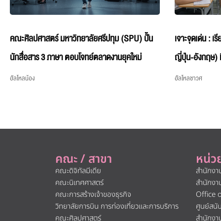
คณะศิลปศาสตร์ มหาวิทยาลัยศรีปทุม (SPU) ปั้น
เจาะจุดเด่น : เ
นักสื่อสาร 3 ภาษา ตอบโจทย์ตลาดงานยุคใหม่
ญี่ปุ่น-อังกฤษ)
ฮัลโหลน้อง
ฮัลโหลชาวศ
คณะ / สาขา
หน่ว
คณะดิจิทัลมีเดีย
สำนักงา
คณะนิเทศศาสตร์
สำนักงา
คณะการสร้างเจ้าของธุรกิจ
Office 
วิทยาลัยการบิน การท่องเที่ยวและการบริการ
ศูนย์สน
คณะศิลปศาสตร์
สำนักงา