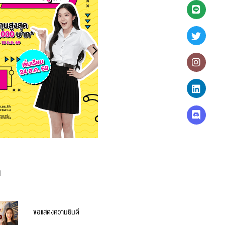
า
ขอแสดงความยินดี