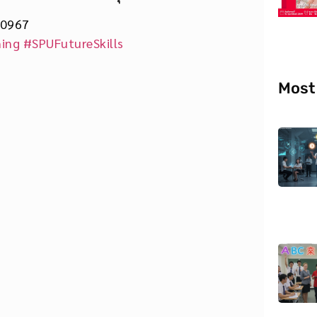
10967
ning
#SPUFutureSkills
Most