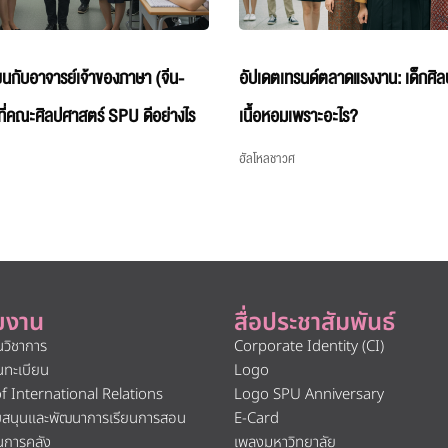
รียนกับอาจารย์เจ้าของภาษา (จีน-
อัปเดตเทรนด์ตลาดแรงงาน: เด็กศิ
 ที่คณะศิลปศาสตร์ SPU ดีอย่างไร
เนื้อหอมเพราะอะไร?
ฮัลโหลชาวศ
ยงาน
สื่อประชาสัมพันธ์
นวิชาการ
Corporate Identity (CI)
นทะเบียน
Logo
of International Relations
Logo SPU Anniversary
ับสนุนและพัฒนาการเรียนการสอน
E-Card
นการคลัง
เพลงมหาวิทยาลัย