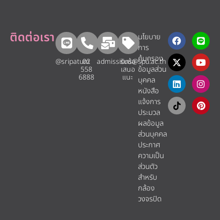
ติดต่อเรา
นโยบาย
การ
คุ้มครอง
@sripatum
02
admissions@spu.ac.th
รับข้อ
ข้อมูลส่วน
558
เสนอ
6888
แนะ​
บุคคล
หนังสือ
แจ้งการ
ประมวล
ผลข้อมูล
ส่วนบุคคล
ประกาศ
ความเป็น
ส่วนตัว
สำหรับ
กล้อง
วงจรปิด