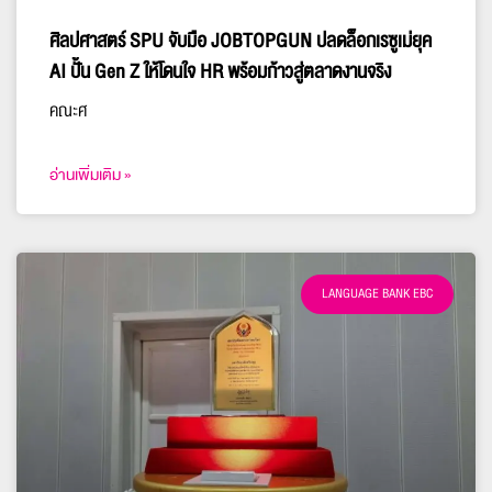
ศิลปศาสตร์ SPU จับมือ JOBTOPGUN ปลดล็อกเรซูเม่ยุค
AI ปั้น Gen Z ให้โดนใจ HR พร้อมก้าวสู่ตลาดงานจริง
คณะศ
อ่านเพิ่มเติม »
LANGUAGE BANK EBC