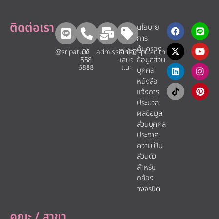
ติดต่อเรา
นโยบาย
การ
คุ้มครอง
@sripatum
02
admissions@spu.ac.th
รับข้อ
ข้อมูลส่วน
558
เสนอ
6888
แนะ​
บุคคล
หนังสือ
แจ้งการ
ประมวล
ผลข้อมูล
ส่วนบุคคล
ประกาศ
ความเป็น
ส่วนตัว
สำหรับ
กล้อง
วงจรปิด
คณะ / สาขา