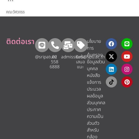
คณะวิศวกรร
ติดต่อเรา
นโยบาย
การ
คุ้มครอง
@sripatum
02
admissions@spu.ac.th
รับข้อ
ข้อมูลส่วน
558
เสนอ
6888
แนะ​
บุคคล
หนังสือ
แจ้งการ
ประมวล
ผลข้อมูล
ส่วนบุคคล
ประกาศ
ความเป็น
ส่วนตัว
สำหรับ
กล้อง