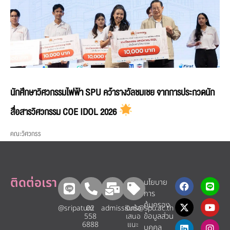
นักศึกษาวิศวกรรมไฟฟ้า SPU คว้ารางวัลชมเชย จากการประกวดนัก
สื่อสารวิศวกรรม COE IDOL 2026
คณะวิศวกรร
ติดต่อเรา
นโยบาย
การ
คุ้มครอง
@sripatum
02
admissions@spu.ac.th
รับข้อ
ข้อมูลส่วน
558
เสนอ
6888
แนะ​
บุคคล