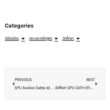
Categories
สมัครเรียน
คณะและหลักสูตร
นักศึกษา
PREVIOUS
NEXT
SPU Aviation Safety แสดงความยินดี อ.วีรภัทร ได้รับการประดับปีกชั้น 2
นักศึกษา SPU CATH คว้าอันดับ 8 Flair Bartending Competition 2025 เวทีระดับอาเซียน