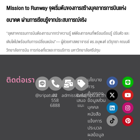
Mission to Runway จุดเริ่มต้นของการสร้างบุคลากรการบินแห่ง
อนาคต ผ่านการเรียนรู้จากประสบการณ์จริง
“อุตสาหกรรมการบินต้องการมากกว่าความรู้ แต่ต้องการคนที่พร้อมเรียนรู้ ปรับตัว และ
เติบโตไปพร้อมกับการเปลี่ยนแปลง”— ผู้ช่วยศาสตราจารย์ ดร.อนุพงศ์ อวิรุทธา คณบดี
วิทยาลัยการบิน การท่องเที่ยวและการบริการ มหาวิทยาลัยศรีปทุม
ติดต่อเรา
นโยบาย
การ
คุ้มครอง
@sripatum
02
admissions@spu.ac.th
รับข้อ
ข้อมูลส่วน
558
เสนอ
6888
แนะ​
บุคคล
หนังสือ
แจ้งการ
ประมวล
ผลข้อมูล