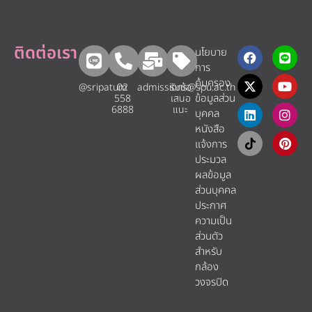
ติดต่อเรา
นโยบาย
การ
คุ้มครอง
@sripatum
02
admissions@spu.ac.th
รับข้อ
ข้อมูลส่วน
558
เสนอ
6888
แนะ​
บุคคล
หนังสือ
แจ้งการ
ประมวล
ผลข้อมูล
ส่วนบุคคล
ประกาศ
ความเป็น
ส่วนตัว
สำหรับ
กล้อง
วงจรปิด