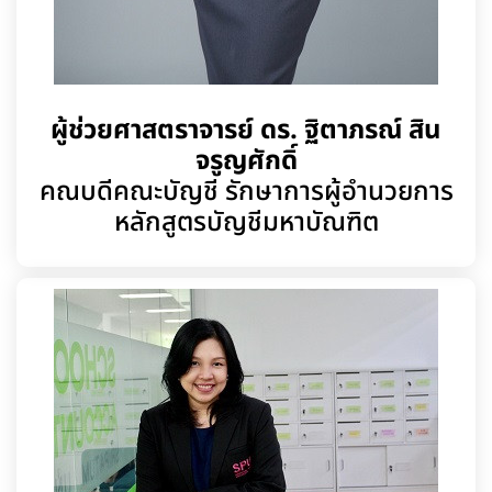
ผู้ช่วยศาสตราจารย์ ดร. ฐิตาภรณ์ สิน
จรูญศักดิ์
คณบดีคณะบัญชี รักษาการผู้อำนวยการ
หลักสูตรบัญชีมหาบัณฑิต