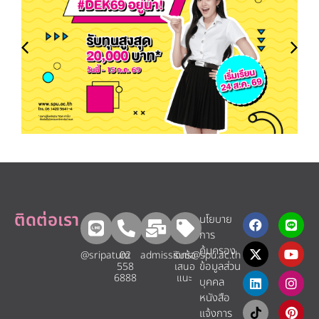
ติดต่อเรา
นโยบาย
การ
คุ้มครอง
@sripatum
02
admissions@spu.ac.th
รับข้อ
ข้อมูลส่วน
558
เสนอ
6888
แนะ​
บุคคล
หนังสือ
แจ้งการ