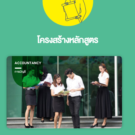
โครงสร้างหลักสูตร​