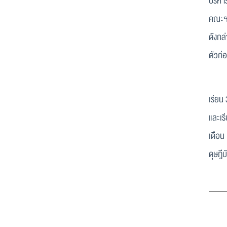
บริหาร
คณะ
ดังกล
ตัวก่
ปัจจ
เรียน
และเร
เดือน
ดุษฎี