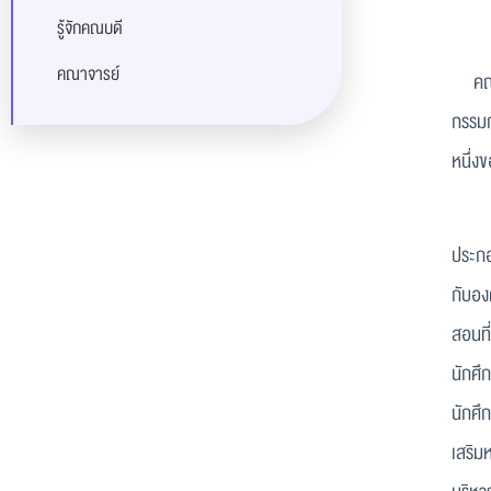
รู้จักคณบดี
คณาจารย์
คณะบั
กรรมก
หนึ่ง
คณะเล
ประกอ
กับอง
สอนที
นักศึ
นักศึ
เสริม