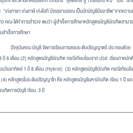
ธุรกิจ และด้านเทคโนโลยีที่ก้าวทันกับ “
ยุคดิจิทัล
สู่
Thailand
4.0”
เป็น “
นัก
ฯ
“เก่งภาษา เก่งภาษี เก่งไอที มีจรรยาบรรณ เป็นนักบัญชี
มืออาชีพ”
จากความมุ
่าว คณะได้ทำการสำรวจ พบว่า ผู้สำเร็จการศึกษาหลักสูตรบัญชีบัณฑิตสาม
อนสำเร็จการศึกษา
ุบันคณะบัญชี จัดการเรียนการสอนระดับปริญญาตรี ประกอบด้วย (1) 
 3 ปี 6 เดือน (2) หลักสูตรบัญชีบัณฑิต กรณีเทียบโอนจาก ปวส. เรียนภาคปกติ 1
ียนวันอาทิตย์ 1 ปี 8 เดือน (Hybrid) (3) หลักสูตรบัญชีบัณฑิต กรณีเทียบโอน
 (4) หลักสูตรในระดับปริญญาโท คือ หลักสูตรบัญชีมหาบัณฑิต เรียน 1 ปี แ
บัณฑิตการบัญชี เรียน 3 ปี