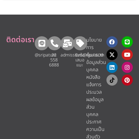
ติดต่อเรา
นโยบาย
การ
คุ้มครอง
@sripatum
02
admissions@spu.ac.th
รับข้อ
558
เสนอ
ข้อมูลส่วน
6888
แนะ​
บุคคล
หนังสือ
แจ้งการ
ประมวล
ผลข้อมูล
ส่วน
บุคคล
ประกาศ
ความเป็น
ส่วนตัว