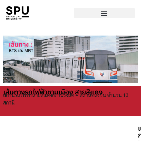
เส้นทางรถไฟฟ้าชานเมือง สายสีแดง
สถานีรถไฟฟ้าสายสีแดงสถานีรังสิต – สถานีตลิ่งชัน จำนวน 13
สถานี
แ