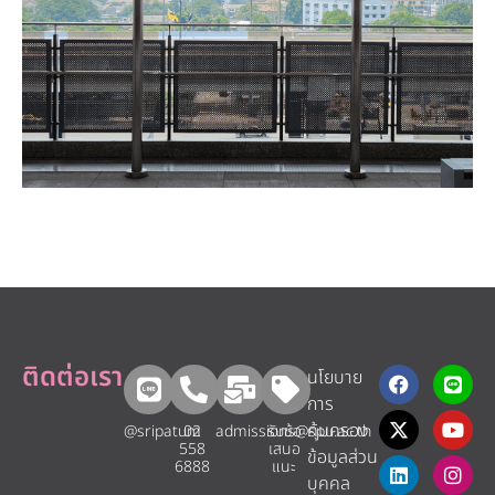
ติดต่อเรา
นโยบาย
การ
คุ้มครอง
@sripatum
02
admissions@spu.ac.th
รับข้อ
558
เสนอ
ข้อมูลส่วน
6888
แนะ​
บุคคล