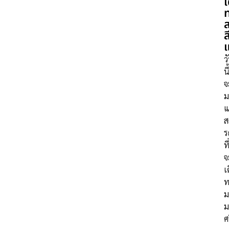
เ
ส
ว
นี
จ
ม
แ
ส
ร
ที
จ
เ
ท
ม
ม
ศ