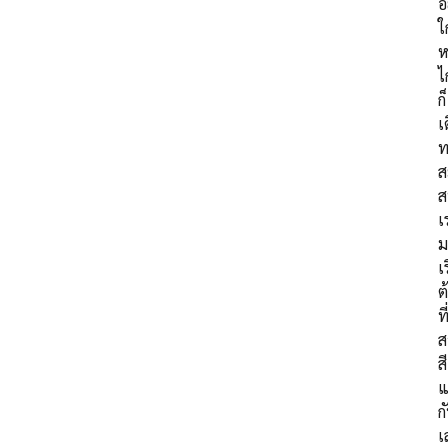
อย
ใ
ห
ไ
ก็
เ
ท
ส
ส
เ
ม
เร
ต
ที
ส
สี
แ
ก
เ