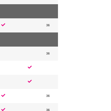
36
.
36
.
.
36
.
36
.