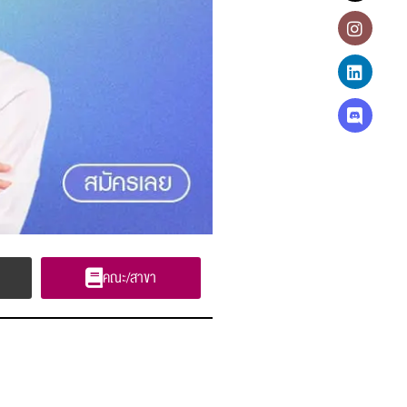
คณะ/สาขา