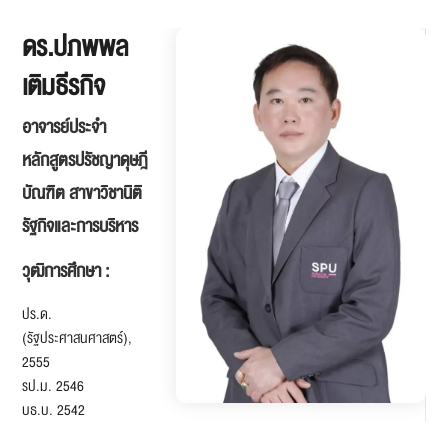
ดร.ปภพพล
เติมธีรกิจ
อาจารย์ประจำ
หลักสูตรปรัชญาดุษฎี
บัณฑิต สาขาวิชานิติ
รัฐกิจและการบริหาร
วุฒิการศึกษา :
ปร.ด.
(รัฐประศาสนศาสตร์),
2555
รป.ม. 2546
บธ.บ. 2542