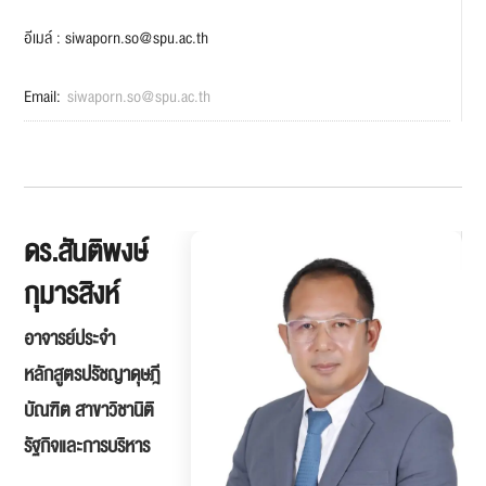
อีเมล์ : siwaporn.so@spu.ac.th
Email:
siwaporn.so@spu.ac.th
ดร.สันติพงษ์
กุมารสิงห์
อาจารย์ประจำ
หลักสูตรปรัชญาดุษฎี
บัณฑิต สาขาวิชานิติ
รัฐกิจและการบริหาร