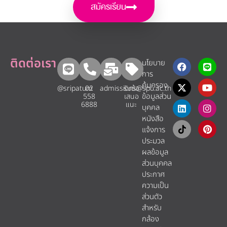
สมัครเรียน
ติดต่อเรา
นโยบาย
การ
คุ้มครอง
@sripatum
02
admissions@spu.ac.th
รับข้อ
ข้อมูลส่วน
558
เสนอ
6888
แนะ​
บุคคล
หนังสือ
แจ้งการ
ประมวล
ผลข้อมูล
ส่วนบุคคล
ประกาศ
ความเป็น
ส่วนตัว
สำหรับ
กล้อง