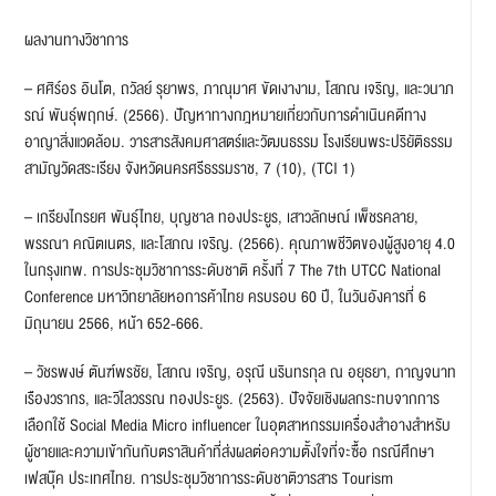
ผลงานทางวิชาการ
– ศศิร์อร อินโต, ถวัลย์ รุยาพร, ภาณุมาศ ขัดเงางาม, โสภณ เจริญ, และวนาภ
รณ์ พันธุ์พฤกษ์. (2566). ปัญหาทางกฎหมายเกี่ยวกับการดำเนินคดีทาง
อาญาสิ่งแวดล้อม. วารสารสังคมศาสตร์และวัฒนธรรม โรงเรียนพระปริยัติธรรม
สามัญวัดสระเรียง จังหวัดนครศรีธรรมราช, 7 (10), (TCI 1)
– เกรียงไกรยศ พันธุ์ไทย, บุญชาล ทองประยูร, เสาวลักษณ์ เพ็ชรคลาย,
พรรณา คณิตเนตร, และโสภณ เจริญ. (2566). คุณภาพชีวิตของผู้สูงอายุ 4.0
ในกรุงเทพ. การประชุมวิชาการระดับชาติ ครั้งที่ 7 The 7th UTCC National
Conference มหาวิทยาลัยหอการค้าไทย ครบรอบ 60 ปี, ในวันอังคารที่ 6
มิถุนายน 2566, หน้า 652-666.
– วัชรพงษ์ ตันฑ์พรชัย, โสภณ เจริญ, อรุณี นรินทรกุล ณ อยุธยา, กาญจนาท
เรืองวรากร, และวิไลวรรณ ทองประยูร. (2563). ปัจจัยเชิงผลกระทบจากการ
เลือกใช้ Social Media Micro influencer ในอุตสาหกรรมเครื่องสำอางสำหรับ
ผู้ชายและความเข้ากันกับตราสินค้าที่ส่งผลต่อความตั้งใจที่จะซื้อ กรณีศึกษา
เฟสบุ๊ค ประเทศไทย. การประชุมวิชาการระดับชาติวารสาร Tourism