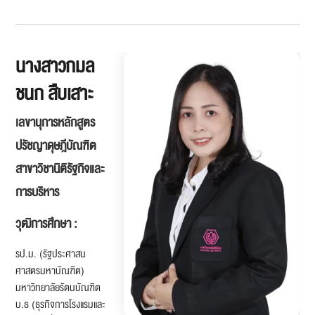
นางสาวกมล
ชนก สืบเสาะ
เลขานุการหลักสูตร
ปรัชญาดุษฎีบัณฑิต
สาขาวิชานิติรัฐกิจและ
การบริหาร
วุฒิการศึกษา :
รป.ม. (รัฐประศาสน
ศาสตรมหาบัณฑิต)
มหาวิทยาลัยรัตนบัณฑิต
บ.ธ (ธุรกิจการโรงแรมและ