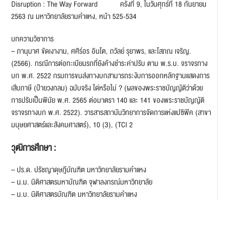
Disruption : The Way Forward ครั้งที่ 9, ในวันศุกร์ที่ 18 กันยายน
2563 ณ มหาวิทยาลัยรามคำแหง, หน้า 525-534
บทความวิชาการ
– ภานุมาศ ขัดเงางาม, ศศิร์อร อินโต, ถวัลย์ รุยาพร, และโสภณ เจริญ.
(2566). กรณีการต่อทะเบียนรถที่ยังค้างชำระค่าปรับ ตาม พ.ร.บ. จราจรทาง
บก พ.ศ. 2522 กรมการขนส่งทางบกสามารถระงับการออกหลักฐานแสดงการ
เสีบภาษี (ป้ายวงกลม) ฉบับจริง ได่หรือไม่ ? (ผลของพระราชบัญญัติว่าด้วย
การปรับเป็นพินัย พ.ศ. 2565 ต่อมาตรา 140 และ 141 ของพระราชบัญญัติ
จราจรทางบก พ.ศ. 2522). วารสารสถาบันวิทยาการจัดการแห่งแปซิฟิค (สาขา
มนุษยศาสตร์และสังคมศาสตร์), 10 (3), (TCI 2
วุฒิการศึกษา :
– ปร.ด. ปรัชญาดุษฎีบัณฑิต มหาวิทยาลัยรามคำแหง
– น.ม. นิติศาสตรมหาบัณฑิต จุฬาลงกรณ์มหาวิทยาลัย
– น.บ. นิติศาสตรบัณฑิต มหาวิทยาลัยรามคำแหง