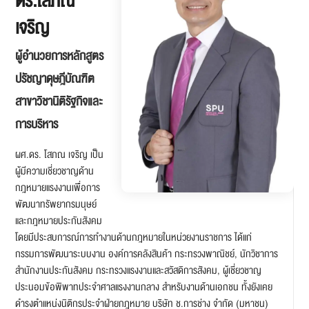
ดร.โสภณ
เจริญ
ผู้อำนวยการหลักสูตร
ปรัชญาดุษฎีบัณฑิต
สาขาวิชานิติรัฐกิจและ
การบริหาร
ผศ.ดร. โสภณ เจริญ เป็น
ผู้มีความเชี่ยวชาญด้าน
กฎหมายแรงงานเพื่อการ
พัฒนาทรัพยากรมนุษย์
และกฎหมายประกันสังคม
โดยมีประสบการณ์การทำงานด้านกฎหมายในหน่วยงานราชการ ได้แก่
กรรมการพัฒนาระบบงาน องค์การคลังสินค้า กระทรวงพาณิชย์, นักวิชาการ
สำนักงานประกันสังคม กระทรวงแรงงานและสวัสดิการสังคม, ผู้เชี่ยวชาญ
ประนอมข้อพิพาทประจำศาลแรงงานกลาง สำหรับงานด้านเอกชน ทั้งยังเคย
ดำรงตำแหน่งนิติกรประจำฝ่ายกฎหมาย บริษัท ช.การช่าง จำกัด (มหาชน)