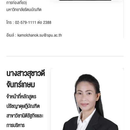
การท่องเที่ยว)
มหาวิทยาลัยรัตนบัณฑิต
โทร : 02-579-1111 ต่อ 2388
อีเมล์ : kamolchanok.su@spu.ac.th
นางสาวสุชาวดี
จันทร์เกษม
จ้าหน้าที่หลักสูตร
ปรัชญาดุษฎีบัณฑิต
สาขาวิชานิติรัฐกิจและ
การบริหาร