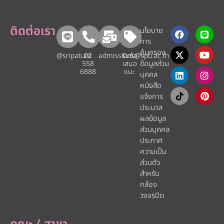
ติดต่อเรา
นโยบาย
การ
คุ้มครอง
@sripatum
02
admissions@spu.ac.th
รับข้อ
ข้อมูลส่วน
558
เสนอ
6888
แนะ​
บุคคล
หนังสือ
แจ้งการ
ประมวล
ผลข้อมูล
ส่วนบุคคล
ประกาศ
ความเป็น
ส่วนตัว
สำหรับ
กล้อง
วงจรปิด