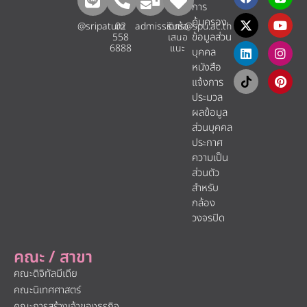
การ
คุ้มครอง
@sripatum
02
admissions@spu.ac.th
รับข้อ
ข้อมูลส่วน
558
เสนอ
6888
แนะ​
บุคคล
หนังสือ
แจ้งการ
ประมวล
ผลข้อมูล
ส่วนบุคคล
ประกาศ
ความเป็น
ส่วนตัว
สำหรับ
กล้อง
วงจรปิด
คณะ / สาขา
คณะดิจิทัลมีเดีย
คณะนิเทศศาสตร์
คณะการสร้างเจ้าของธุรกิจ