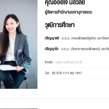
คุณอ้อยใจ มลิวัลย์
ผู้จัดการสำนักงานเลขานุการคณะ
วุฒิการศึกษา
ปริญญาตรี
: บ.ธ.บ. (คอมพิวเตอร์ธุรกิจ) มหาวิทยา
ปริญญาโท
: ว.ท.ม. (วิทยาการคอมพิวเตอร์) มหาวิ
Email::
oyjai.ma@spu.ac.th
Tel::
02 579 1111 ต่อ 1917