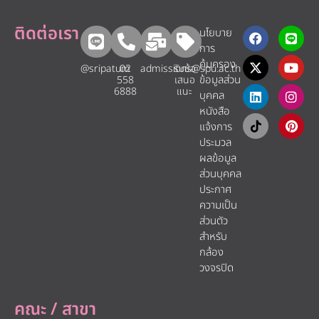
ติดต่อเรา
นโยบาย
การ
คุ้มครอง
@sripatum
02
admissions@spu.ac.th
รับข้อ
ข้อมูลส่วน
558
เสนอ
6888
แนะ​
บุคคล
หนังสือ
แจ้งการ
ประมวล
ผลข้อมูล
ส่วนบุคคล
ประกาศ
ความเป็น
ส่วนตัว
สำหรับ
กล้อง
วงจรปิด
คณะ / สาขา