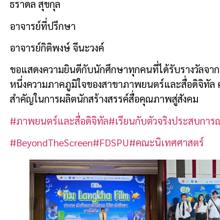
ธราดล สุขกุล
อาจารย์ที่ปรึกษา
อาจารย์กิติพงษ์ จีนะวงค์
ขอแสดงความยินดีกับนักศึกษาทุกคนที่ได้รับรางวัลจากเวที
หนึ่งความภาคภูมิใจของสาขาภาพยนตร์และสื่อดิจิทัล
สำคัญในการผลิตนักสร้างสรรค์สื่อคุณภาพสู่สังคม
#ภาพยนตร์และสื่อดิจิทัล
#เรียนกับตัวจริงประสบการณ
#BeyondTheScreen
#FDSPU
#คณะนิเทศศาสตร์