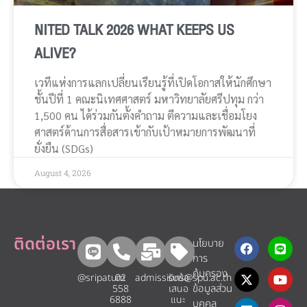
NITED TALK 2026 WHAT KEEPS US
ALIVE?
เวทีแห่งการแลกเปลี่ยนเรียนรู้ที่เปิดโอกาสให้นักศึกษา
ชั้นปีที่ 1 คณะนิเทศศาสตร์ มหาวิทยาลัยศรีปทุม กว่า
1,500 คน ได้ร่วมกันตั้งคำถาม ตีความและเชื่อมโยง
ศาสตร์ด้านการสื่อสารเข้ากับเป้าหมายการพัฒนาที่
ยั่งยืน (SDGs)
August 4, 2026
ติดต่อเรา
นโยบาย
การ
คุ้มครอง
@sripatum
02
admissions@spu.ac.th
รับข้อ
ข้อมูลส่วน
558
เสนอ
6888
แนะ​
บุคคล