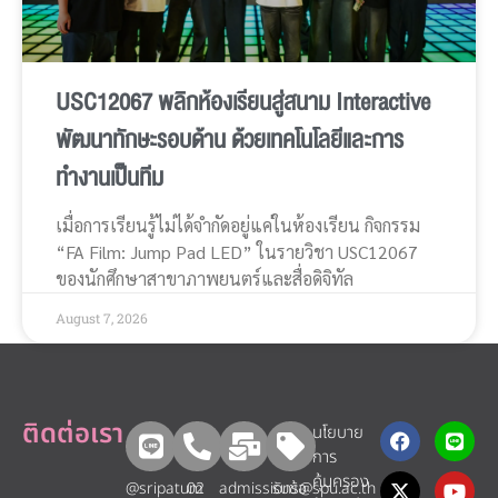
USC12067 พลิกห้องเรียนสู่สนาม Interactive
พัฒนาทักษะรอบด้าน ด้วยเทคโนโลยีและการ
ทำงานเป็นทีม
เมื่อการเรียนรู้ไม่ได้จำกัดอยู่แค่ในห้องเรียน กิจกรรม
“FA Film: Jump Pad LED” ในรายวิชา USC12067
ของนักศึกษาสาขาภาพยนตร์และสื่อดิจิทัล
August 7, 2026
ติดต่อเรา
นโยบาย
การ
คุ้มครอง
@sripatum
02
admissions@spu.ac.th
รับข้อ