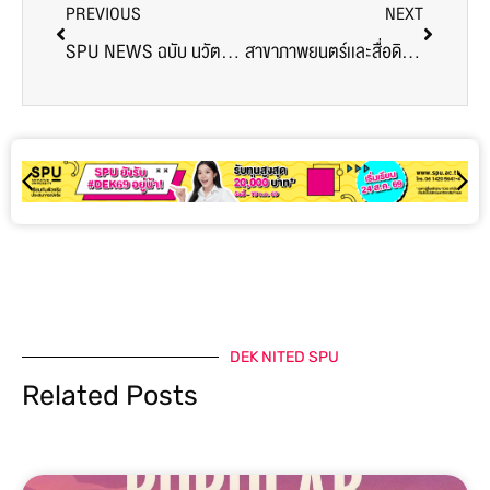
PREVIOUS
NEXT
SPU NEWS ฉบับ นวัตกรรม : SPU Innovation Next Gen “คิดล้ำ ทำจริง”
สาขาภาพยนตร์เเละสื่อดิจิทัล ม.ศรีปทุม ชวน นศ FD66 ชมภาพยนตร์เรื่อง โอมุคาเดะ พร้อม ProTalk เเบบ Exclusive ก่อนใครในสยามประเทศ !!!
DEK NITED SPU
Related Posts