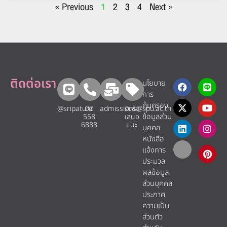
« Previous
1
2
3
4
Next »
ติดต่อเรา
นโยบาย
การ
คุ้มครอง
@sripatum
02
admissions@spu.ac.th
รับข้อ
ข้อมูลส่วน
558
เสนอ
6888
แนะ​
บุคคล
หนังสือ
แจ้งการ
ประมวล
ผลข้อมูล
ส่วนบุคคล
ประกาศ
ความเป็น
ส่วนตัว