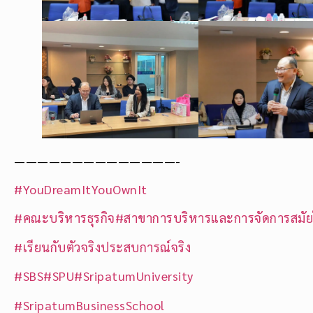
——————————————-
#YouDreamItYouOwnIt
#คณะบริหารธุรกิจ
#สาขาการบริหารและการจัดการสมัย
#เรียนกับตัวจริงประสบการณ์จริง
#SBS
#SPU
#SripatumUniversity
#SripatumBusinessSchool