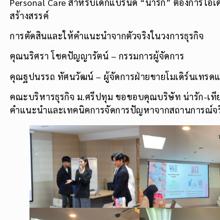
Personal Care สําหรับเด็กแบรนด์ “น่ารัก” ต้องการไอเด
สร้างสรรค์
การตัดสินและให้คำแนะนำจากตัวจริงในวงการธุรกิจ
คุณนริศรา โชคปัญญารัตน์ – กรรมการผู้จัดการ
คุณฐปนรรถ ทัศนวัฒน์ – ผู้จัดการฝ่ายขายโมเดิร์นเทร
คณะบริหารธุรกิจ ม.ศรีปทุม ขอขอบคุณบริษัท น่ารัก-เทียร่
คำแนะนำและเทคนิคการจัดการปัญหาจากสถานการณ์จริง