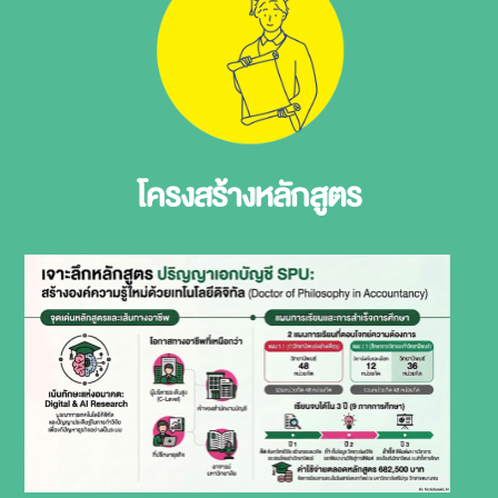
โครงสร้างหลักสูตร​