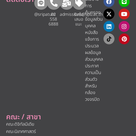
การ
คุ้มครอง
@sripatum
02
admissions@spu.ac.th
รับข้อ
ข้อมูลส่วน
558
เสนอ
6888
แนะ​
บุคคล
หนังสือ
แจ้งการ
ประมวล
ผลข้อมูล
ส่วนบุคคล
ประกาศ
ความเป็น
ส่วนตัว
สำหรับ
กล้อง
วงจรปิด
คณะ / สาขา
คณะดิจิทัลมีเดีย
คณะนิเทศศาสตร์