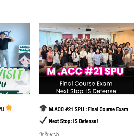
PU
M.ACC #21 SPU : Final Course Exam
Next Stop: IS Defense!
นักศึกษาปร