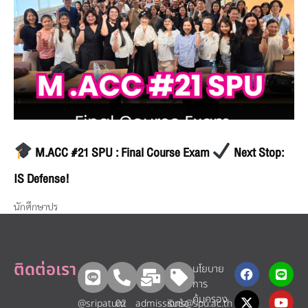
M.ACC #21 SPU : Final Course Exam
Next Stop:
IS Defense!
นักศึกษาปร
ติดต่อเรา
นโยบาย
การ
คุ้มครอง
@sripatum
02
admissions@spu.ac.th
รับข้อ