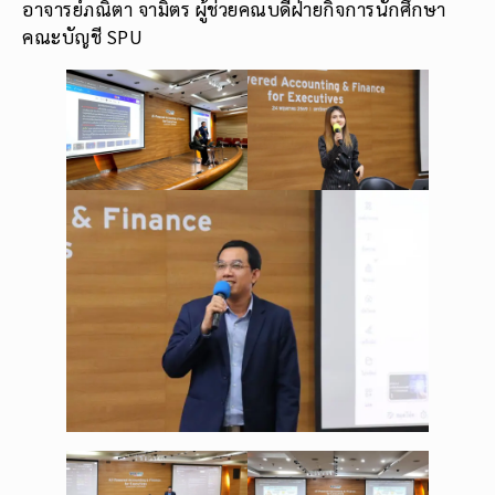
อาจารย์ภณิตา จามิตร ผู้ช่วยคณบดีฝ่ายกิจการนักศึกษา
คณะบัญชี SPU