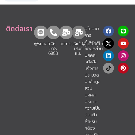
ติดต่อเรา
นโยบาย
การ
คุ้มครอง
@sripatum
02
admissions@spu.ac.th
รับข้อ
ข้อมูลส่วน
558
เสนอ
6888
แนะ​
บุคคล
หนังสือ
แจ้งการ
ประมวล
ผลข้อมูล
ส่วน
บุคคล
ประกาศ
ความเป็น
ส่วนตัว
สำหรับ
กล้อง
วงจรปิด