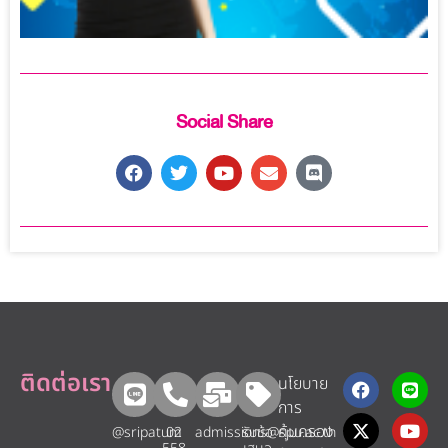
Social Share
ติดต่อเรา
นโยบาย
การ
คุ้มครอง
@sripatum
02
admissions@spu.ac.th
รับข้อ