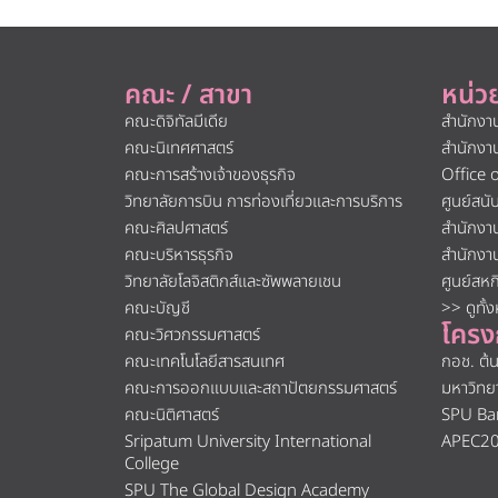
คณะ / สาขา
หน่ว
คณะดิจิทัลมีเดีย
สำนักงา
คณะนิเทศศาสตร์
สำนักงา
คณะการสร้างเจ้าของธุรกิจ
Office 
วิทยาลัยการบิน การท่องเที่ยวและการบริการ
ศูนย์สน
คณะศิลปศาสตร์
สำนักงา
คณะบริหารธุรกิจ
สำนักงา
วิทยาลัยโลจิสติกส์และซัพพลายเชน
ศูนย์สห
คณะบัญชี
>> ดูทั้
โครง
คณะวิศวกรรมศาสตร์
คณะเทคโนโลยีสารสนเทศ
กอช. ต้
คณะการออกแบบและสถาปัตยกรรมศาสตร์
มหาวิทย
คณะนิติศาสตร์
SPU Ba
Sripatum University International
APEC2
College
SPU The Global Design Academy