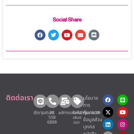
Social Share
ติดต่อเรา
นโยบาย
การ
คุ้มครอง
@sripatum
02
admissions@spu.ac.th
รับข้อ
558
เสนอ
ข้อมูลส่วน
6888
แนะ​
บุคคล