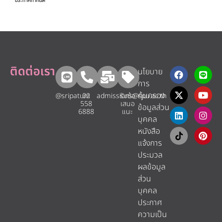
ประกาศกำหนด
ติดต่อเรา
นโยบาย
การ
คุ้มครอง
@sripatum
02
admissions@spu.ac.th
รับข้อ
558
เสนอ
ข้อมูลส่วน
6888
แนะ​
บุคคล
หนังสือ
แจ้งการ
ประมวล
ผลข้อมูล
ส่วน
บุคคล
ประกาศ
ความเป็น