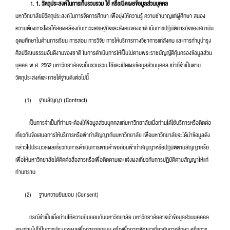
1. วัตถุประสงค์ในการเก็บรวบรวม ใช้ หรือเปิดเผยข้อมูลส่วนบุคคล
มหาวิทยาลัยมีวัตถุประสงค์ในการจัดการศึกษา เพื่อมุ่งให้ความรู้ ความชำนาญแก่ผู้ศึกษา สนอง
ความต้องการโดยให้สอดคล้องกับภาวะเศรษฐกิจและสังคมของชาติ เน้นการปฏิบัติภารกิจของสถาบัน
อุดมศึกษาในด้านการเรียน การสอน การวิจัย การให้บริการทางวิชาการแก่สังคม และการทำนุบำรุง
ศิลปวัฒนธรรมอันดีงามของชาติ ในการดำเนินการให้เป็นไปตามพระราชบัญญัติคุ้มครองข้อมูลส่วน
บุคคล พ.ศ. 2562 มหาวิทยาลัยจะเก็บรวบรวม ใช้และเปิดเผยข้อมูลส่วนบุคคล เท่าที่จำเป็นตาม
วัตถุประสงค์และภายใต้ฐานดังต่อไปนี้
(1) ฐานสัญญา (Contract)
เป็นการจำเป็นที่ท่านจะต้องให้ข้อมูลส่วนบุคคลแก่มหาวิทยาลัยเมื่อท่านได้ใช้บริการหรือติดต่อ
เกี่ยวกับข้อเสนอการให้บริการหรือเข้าทำสัญญากับมหาวิทยาลัย เพื่อมหาวิทยาลัยจะได้นำข้อมูลดัง
กล่าวไปประมวลผลเกี่ยวกับการดำเนินการตามคำขอก่อนเข้าทำสัญญาหรือปฏิบัติตามสัญญาหรือ
เพื่อให้มหาวิทยาลัยได้ติดต่อสื่อสารหรือเพื่อติดตามและแจ้งผลเกี่ยวกับการปฏิบัติตามสัญญาให้แก่
ท่านทราบ
(2) ฐานความยินยอม (Consent)
กรณีจำเป็นเมื่อท่านให้ความยินยอมกับมหาวิทยาลัย มหาวิทยาลัยอาจนำข้อมูลส่วนบุคคคล
ของท่านไปใช้ในการประมวลผลเพื่อการออกแบบ หรือเพื่อการพัฒนาเกี่ยวกับการศึกษา หรือการ