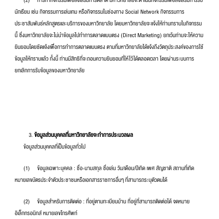
(2) การทำกิจกรรมเพื่อส่งเสริมการตลาด มหาวิทยาลัยจะดำเนินกิจกรรมเพื่อส่งเสริมการรับ
นักเรียน เช่น กิจกรรมการเล่นเกม หรือกิจกรรมในช่องทาง Social Network กิจกรรมการ
ประชาสัมพันธ์หลักสูตรและบริการของมหาวิทยาลัย โดยมหาวิทยาลัยจะแจ้งให้ท่านทราบในกิจกรรม
นี้ ซึ่งมหาวิทยาลัยจะไม่นำข้อมูลไปทำการตลาดแบบตรง (Direct Marketing) ยกเว้นท่านจะให้ความ
ยินยอมโดยชัดแจ้งเพื่อการทำการตลาดแบบตรง ตามที่มหาวิทยาลัยได้แจ้งถึงวัตถุประสงค์ของการใช้
ข้อมูลให้ทราบแล้ว ทั้งนี้ ท่านมีสิทธิที่จะถอนความยินยอมที่ให้ไว้ได้ตลอดเวลา โดยผ่านระบบการ
ยกเลิกการรับข้อมูลของมหาวิทยาลัย
ข้อมูลส่วนบุคคลที่มหาวิทยาลัยจะทำการประมวลผล
ข้อมูลส่วนบุคคลที่เป็นข้อมูลทั่วไป
(1) ข้อมูลเฉพาะบุคคล : ชื่อ-นามสกุล ชื่อเล่น วัน/เดือน/ปีเกิด เพศ สัญชาติ สถานที่เกิด
หมายเลขบัตรประจำตัวประชาชนหรือเอกสารราชการอื่นๆ ที่สามารถระบุตัวตนได้
(2) ข้อมูลสำหรับการติดต่อ : ที่อยู่ตามทะเบียนบ้าน ที่อยู่ที่สามารถติดต่อได้ จดหมาย
อิเล็กทรอนิกส์ หมายเลขโทรศัพท์