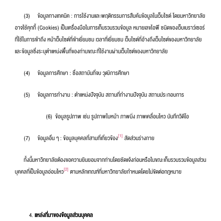
(3) ข้อมูลทางเทคนิค : การใช้งานและพฤติกรรมการสืบค้นข้อมูลในเว็บไซต์ โดยมหาวิทยาลัย
อาจใช้คุกกี้ (Cookies) เป็นเครื่องมือในการเก็บรวมรวมข้อมูล หมายเลขไอพี ชนิดของเว็บเบราว์เซอร์
ที่ใช้ในการเข้าถึง หน้าเว็บไซต์ที่เข้าเยี่ยมชม เวลาที่เยี่ยมชม เว็บไซต์ที่อ้างถึงเว็บไซต์ของมหาวิทยาลัย
และข้อมูลซึ่งระบุตำแหน่งพื้นที่ของท่านขณะที่ใช้งานผ่านเว็บไซต์ของมหาวิทยาลัย
(4) ข้อมูลการศึกษา : ชื่อสถาบันที่จบ วุฒิการศึกษา
(5) ข้อมูลการทำงาน : ตำแหน่งปัจจุบัน สถานที่ทำงานปัจจุบัน สถานประกอบการ
(6) ข้อมูลรูปภาพ เช่น รูปภาพใบหน้า ภาพนิ่ง ภาพเคลื่อนไหว บันทึกวิดีโอ
[1]
(7) ข้อมูลอื่น ๆ : ข้อมูลบุคคลที่สามที่เกี่ยวข้อง
สัดส่วนร่างกาย
ทั้งนี้มหาวิทยาลัยต้องขอความยินยอมจากท่านโดยชัดแจ้งก่อนหรือในขณะเก็บรวบรวมข้อมูลส่วน
[2]
บุคคลที่เป็นข้อมูลอ่อนไหว
ตามหลักเกณฑ์ที่มหาวิทยาลัยกำหนดโดยไม่ขัดต่อกฎหมาย
แหล่งที่มาของข้อมูลส่วนบุคคล