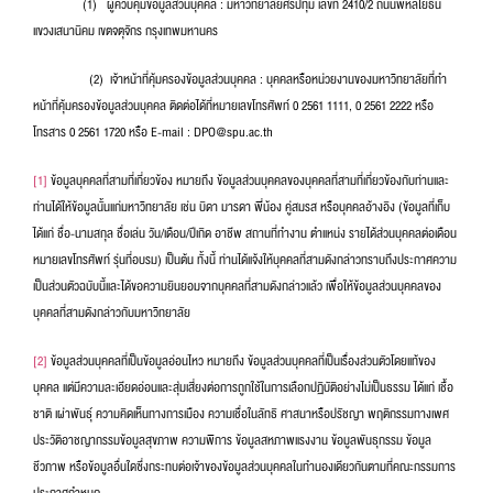
(1) ผู้ควบคุมข้อมูลส่วนบุคคล : มหาวิทยาลัยศรีปทุม เลขที่ 2410/2 ถนนพหลโยธิน
แขวงเสนานิคม เขตจตุจักร กรุงเทพมหานคร
(2) เจ้าหน้าที่คุ้มครองข้อมูลส่วนบุคคล : บุคคลหรือหน่วยงานของมหาวิทยาลัยที่ทำ
หน้าที่คุ้มครองข้อมูลส่วนบุคคล ติดต่อได้ที่หมายเลขโทรศัพท์ 0 2561 1111, 0 2561 2222 หรือ
โทรสาร 0 2561 1720 หรือ E-mail : DPO@spu.ac.th
[1]
ข้อมูลบุคคลที่สามที่เกี่ยวข้อง หมายถึง ข้อมูลส่วนบุคคลของบุคคลที่สามที่เกี่ยวข้องกับท่านและ
ท่านได้ให้ข้อมูลนั้นแก่มหาวิทยาลัย เช่น บิดา มารดา พี่น้อง คู่สมรส หรือบุคคลอ้างอิง (ข้อมูลที่เก็บ
ได้แก่ ชื่อ-นามสกุล ชื่อเล่น วัน/เดือน/ปีเกิด อาชีพ สถานที่ทำงาน ตำแหน่ง รายได้ส่วนบุคคลต่อเดือน
หมายเลขโทรศัพท์ รุ่นที่อบรม) เป็นต้น ทั้งนี้ ท่านได้แจ้งให้บุคคลที่สามดังกล่าวทราบถึงประกาศความ
เป็นส่วนตัวฉบับนี้และได้ขอความยินยอมจากบุคคลที่สามดังกล่าวแล้ว เพื่อให้ข้อมูลส่วนบุคคลของ
บุคคลที่สามดังกล่าวกับมหาวิทยาลัย
[2]
ข้อมูลส่วนบุคคลที่เป็นข้อมูลอ่อนไหว หมายถึง ข้อมูลส่วนบุคคลที่เป็นเรื่องส่วนตัวโดยแท้ของ
บุคคล แต่มีความละเอียดอ่อนและสุ่มเสี่ยงต่อการถูกใช้ในการเลือกปฏิบัติอย่างไม่เป็นธรรม ได้แก่ เชื้อ
ชาติ เผ่าพันธุ์ ความคิดเห็นทางการเมือง ความเชื่อในลัทธิ ศาสนาหรือปรัชญา พฤติกรรมทางเพศ
ประวัติอาชญากรรมข้อมูลสุขภาพ ความพิการ ข้อมูลสหภาพแรงงาน ข้อมูลพันธุกรรม ข้อมูล
ชีวภาพ หรือข้อมูลอื่นใดซึ่งกระทบต่อเจ้าของข้อมูลส่วนบุคคลในทำนองเดียวกันตามที่คณะกรรมการ