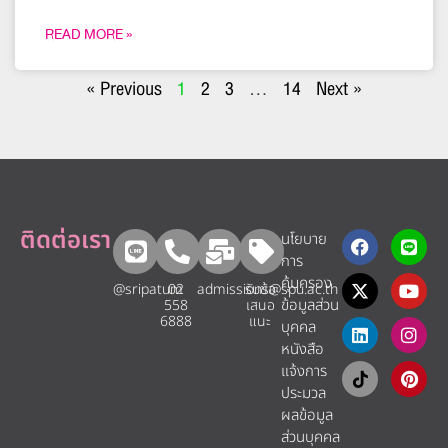
READ MORE »
« Previous
1
2
3
…
14
Next »
ติดต่อเรา
นโยบาย
การ
คุ้มครอง
@sripatum
02
admissions@spu.ac.th
รับข้อ
ข้อมูลส่วน
558
เสนอ
6888
แนะ​
บุคคล
หนังสือ
แจ้งการ
ประมวล
ผลข้อมูล
ส่วนบุคคล