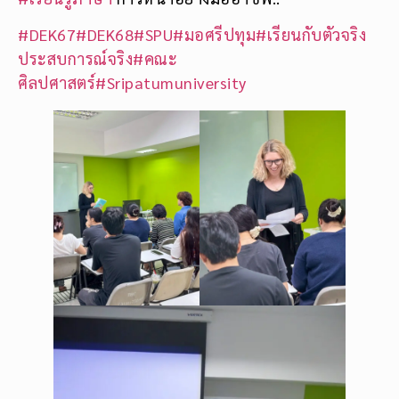
#DEK67
#DEK68
#SPU
#มอศรีปทุม
#เรียนกับตัวจริง
ประสบการณ์จริง
#คณะ
ศิลปศาสตร์
#Sripatumuniversity