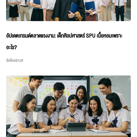
อัปเดตเทรนด์ตลาดแรงงาน: เด็กศิลปศาสตร์ SPU เนื้อหอมเพราะ
อะไร?
ฮัลโหลชาวศ