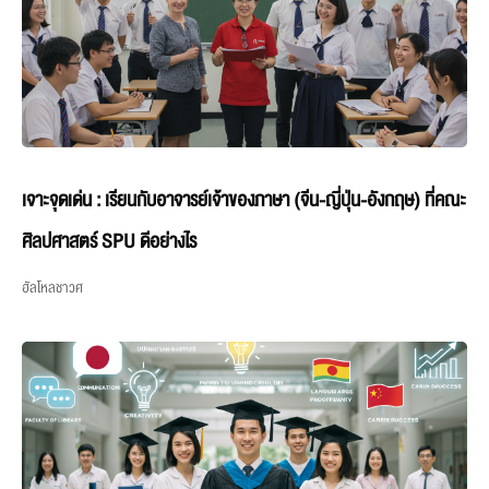
เจาะจุดเด่น : เรียนกับอาจารย์เจ้าของภาษา (จีน-ญี่ปุ่น-อังกฤษ) ที่คณะ
ศิลปศาสตร์ SPU ดีอย่างไร
ฮัลโหลชาวศ