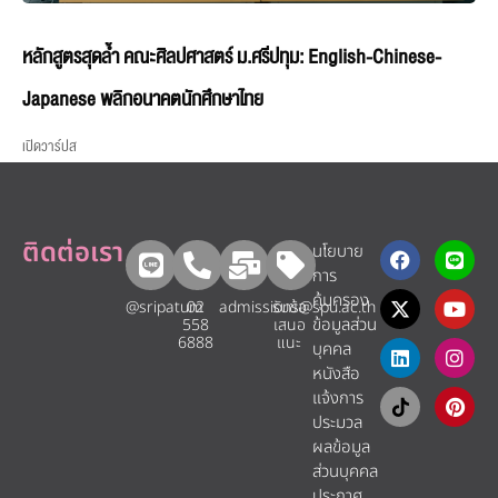
หลักสูตรสุดล้ำ คณะศิลปศาสตร์ ม.ศรีปทุม: English-Chinese-
Japanese พลิกอนาคตนักศึกษาไทย
เปิดวาร์ปส
ติดต่อเรา
นโยบาย
การ
คุ้มครอง
@sripatum
02
admissions@spu.ac.th
รับข้อ
ข้อมูลส่วน
558
เสนอ
6888
แนะ​
บุคคล
หนังสือ
แจ้งการ
ประมวล
ผลข้อมูล
ส่วนบุคคล
ประกาศ