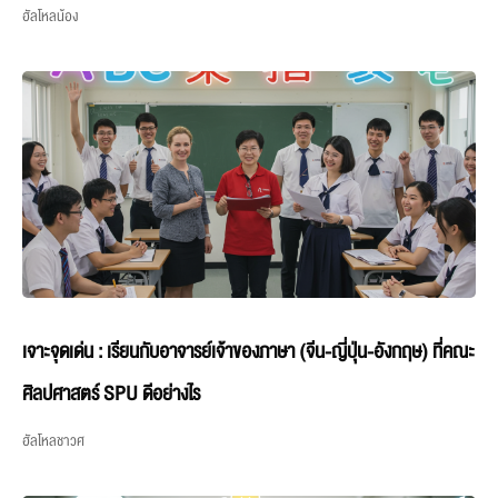
ฮัลโหลน้อง
เจาะจุดเด่น : เรียนกับอาจารย์เจ้าของภาษา (จีน-ญี่ปุ่น-อังกฤษ) ที่คณะ
ศิลปศาสตร์ SPU ดีอย่างไร
ฮัลโหลชาวศ