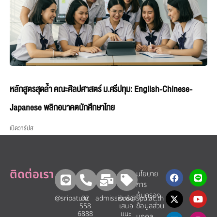
หลักสูตรสุดล้ำ คณะศิลปศาสตร์ ม.ศรีปทุม: English-Chinese-
Japanese พลิกอนาคตนักศึกษาไทย
เปิดวาร์ปส
ติดต่อเรา
นโยบาย
การ
คุ้มครอง
@sripatum
02
admissions@spu.ac.th
รับข้อ
ข้อมูลส่วน
558
เสนอ
6888
แนะ​
บุคคล