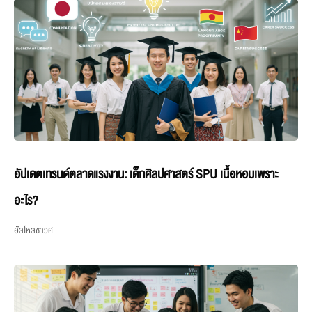
อัปเดตเทรนด์ตลาดแรงงาน: เด็กศิลปศาสตร์ SPU เนื้อหอมเพราะ
อะไร?
ฮัลโหลชาวศ