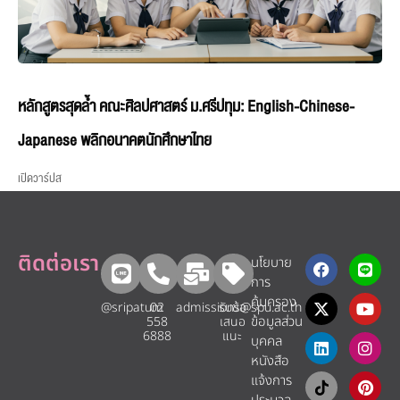
หลักสูตรสุดล้ำ คณะศิลปศาสตร์ ม.ศรีปทุม: English-Chinese-
Japanese พลิกอนาคตนักศึกษาไทย
เปิดวาร์ปส
ติดต่อเรา
นโยบาย
การ
คุ้มครอง
@sripatum
02
admissions@spu.ac.th
รับข้อ
ข้อมูลส่วน
558
เสนอ
6888
แนะ​
บุคคล
หนังสือ
แจ้งการ