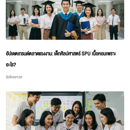
อัปเดตเทรนด์ตลาดแรงงาน: เด็กศิลปศาสตร์ SPU เนื้อหอมเพราะ
อะไร?
ฮัลโหลชาวศ