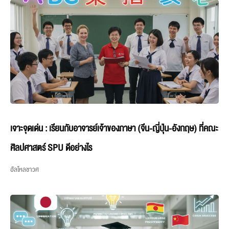
เจาะจุดเด่น : เรียนกับอาจารย์เจ้าของภาษา (จีน-ญี่ปุ่น-อังกฤษ) ที่คณะ
ศิลปศาสตร์ SPU ดีอย่างไร
ฮัลโหลชาวศ