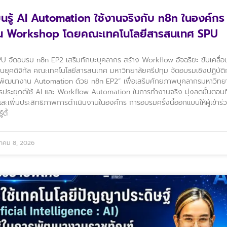
ยนรู้ AI Automation ใช้งานจริงกับ n8n ในองค์กร
าน Workshop โดยคณะเทคโนโลยีสารสนเทศ SPU
PU จัดอบรม n8n EP2 เสริมทักษะบุคลากร สร้าง Workflow อัจฉริยะ ขับเคลื่
นยุคดิจิทัล คณะเทคโนโลยีสารสนเทศ มหาวิทยาลัยศรีปทุม จัดอบรมเชิงปฏิบัติ
พัฒนางาน Automation ด้วย n8n EP2” เพื่อเสริมศักยภาพบุคลากรมหาวิทย
รประยุกต์ใช้ AI และ Workflow Automation ในการทำงานจริง มุ่งลดขั้นตอนที่
และเพิ่มประสิทธิภาพการดำเนินงานในองค์กร การอบรมครั้งนี้ออกแบบให้ผู้เข้าร่ว
้ตั้
าคม 8, 2026