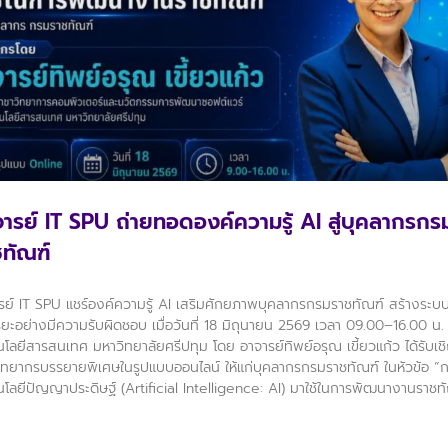
ารย์ IT SPU ถ่ายทอดองค์ความรู้ AI สู่บุคลากรกร
ทัณฑ์
รย์ IT SPU แชร์องค์ความรู้ AI เสริมศักยภาพบุคลากรกรมราชทัณฑ์ สร้างระบ
ริยะอย่างมีความรับผิดชอบ เมื่อวันที่ 18 มิถุนายน 2569 เวลา 09.00–16.00 น
นโลยีสารสนเทศ มหาวิทยาลัยศรีปทุม โดย อาจารย์ทิพย์อรุณ เขี้ยวแก้ว ได้รับเช
วิทยากรบรรยายพิเศษในรูปแบบออนไลน์ ให้แก่บุคลากรกรมราชทัณฑ์ ในหัวข้อ “ก
นโลยีปัญญาประดิษฐ์ (Artificial Intelligence: AI) มาใช้ในการพัฒนางานราชท