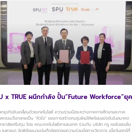
U x TRUE ผนึกกำลัง ปั้น”Future Workforce”ยุค
อโลกธุรกิจขับเคลื่อนด้วยเทคโนโลยี ความร่วมมือระหว่างภาคการศึกษาและภาค
าหกรรมจึงกลายเป็น “หัวใจ” ของการสร้างคนรุ่นใหม่ให้พร้อมแข่งขันในอนาคต
ิทยาลัยศรีปทุม โดย คณะเทคโนโลยีสารสนเทศ ร่วมกับ บริษัท ทรู คอร์ปอเรชั่น
ด (มหาชน) จัดพิธีลงนามบันทึกข้อตกลงความร่วมมือทางวิชาการ เมื่อวันศุกร์ที่ 