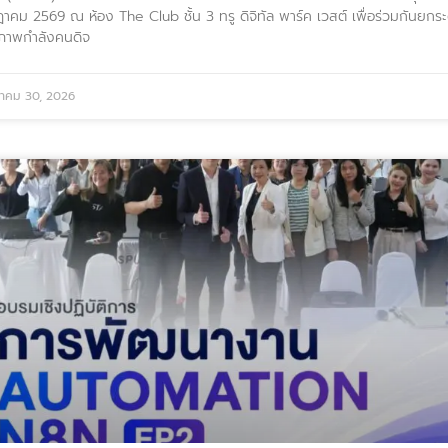
าคม 2569 ณ ห้อง The Club ชั้น 3 ทรู ดิจิทัล พาร์ค เวสต์ เพื่อร่วมกันยกระ
ภาพกำลังคนดิจ
าคม 30, 2026