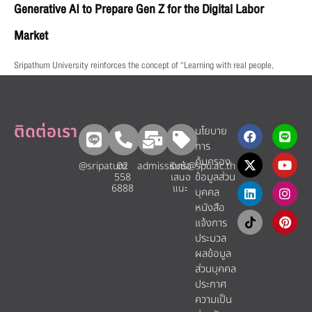
Generative AI to Prepare Gen Z for the Digital Labor
Market
Sripathum University reinforces the concept of “Learning with real people,
ติดต่อเรา
นโยบาย
การ
คุ้มครอง
@sripatum
02
admissions@spu.ac.th
รับข้อ
ข้อมูลส่วน
558
เสนอ
6888
แนะ​
บุคคล
หนังสือ
แจ้งการ
ประมวล
ผลข้อมูล
ส่วนบุคคล
ประกาศ
ความเป็น